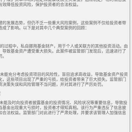
有效降低投资风险，保护投资者的合法权益。
健的发展态势，但仍不乏一些重大风险案例，这些案例不仅给投资者带
造成了影响。以下是对其中几个典型案例的回顾：
金的过程中，私自挪用基金财产，用于个人或关联方的其他投资活动。由
，导致基金资产遭受重大损失。此案件被监管部门发现后，迅速进行了
罚。
，未能充分考虑投资项目的风险性，盲目追求高收益，导致基金资产投资
化，这些项目出现了严重的亏损，给投资者带来了巨大损失。监管部门
资决策失误和风险管理不当问题，并对其进行了严厉处罚。
案
，未能及时向投资者披露基金的投资情况、风险状况等重要信息，导致投
当基金出现重大亏损时，投资者才得知真相。该行为严重违反了信息披
和合法权益。监管部门对此进行了严肃处理，并要求该管理人加强信息