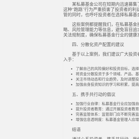
某私募基金公司在短期内迅速募集
这种“跑路”行为严重损害了投资者的
管的同时，也呼吁投资者在选择私募基
这些案例都提醒我们，在私募基金
略、风险管理能力等信息，避免盲目追
关法规制度，确保私募基金行业的健康
四、分散化资产配置的建议
基于以上案例，我们建议广大投资
入手：
了解自己的风险偏好和投资目标，选择
将资金分散投资于多个领域、产品、基
关注市场动态和行业趋势，及时调整投
加强自身投资知识的学习和积累，提高
五、携手共行动的倡议
加强行业自律：私募基金行业应加强自
提升投资者教育：通过开展投资者教育
完善监管体系：监管部门应不断完善监
增强信息透明度：私募基金管理人应增
结语
通过心系投资者，携手共行动，我