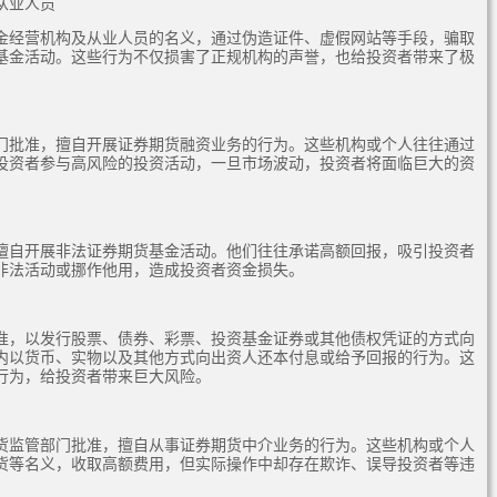
从业人员
金经营机构及从业人员的名义，通过伪造证件、虚假网站等手段，骗取
基金活动。这些行为不仅损害了正规机构的声誉，也给投资者带来了极
门批准，擅自开展证券期货融资业务的行为。这些机构或个人往往通过
投资者参与高风险的投资活动，一旦市场波动，投资者将面临巨大的资
擅自开展非法证券期货基金活动。他们往往承诺高额回报，吸引投资者
非法活动或挪作他用，造成投资者资金损失。
准，以发行股票、债券、彩票、投资基金证券或其他债权凭证的方式向
内以货币、实物以及其他方式向出资人还本付息或给予回报的行为。这
行为，给投资者带来巨大风险。
货监管部门批准，擅自从事证券期货中介业务的行为。这些机构或个人
货等名义，收取高额费用，但实际操作中却存在欺诈、误导投资者等违