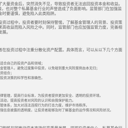
了大量资金后，突然消失不见，导致投资者无法追回投资本金和收益。
利益，也对整个私募基金行业的声誉造成了负面影响。监管部门在加强监
金时要谨慎，避免陷入此类陷阱。
投资过程中，投资者要时刻保持警惕，了解基金管理人的背景、投资策
求高收益而陷入风险之中。同时，监管部门也应加强监管力度，完善相
发展。
者在投资过程中注重分散化资产配置。具体而言，可以从以下几个方面
适合自己的投资产品和领域；
金管理人，避免过度集中投资，以免碰到重大风险案例血本无归；
资组合；
投资决策的科学性和准确性。
律管理，提高行业标准，为投资者提供更加安全、透明的投资环境。
活动，提高投资者对风险的认识和自我保护能力。
管体系，加大对违法违规行为的打击力度，维护市场秩序。
强信息披露的透明度，让投资者能够及时了解基金的运作情况和风险状况。
们能够共同推动资本市场的高质量发展，提振投资者信心。私募基金行